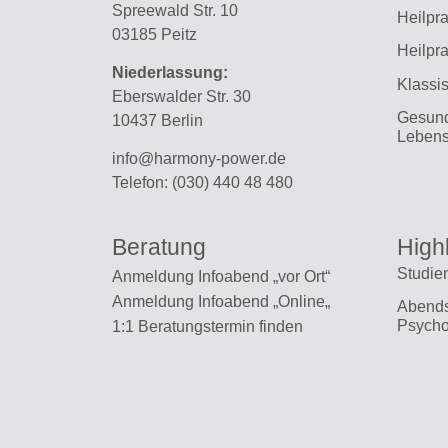
Spreewald Str. 10
Heilpra
03185 Peitz
Heilpra
Niederlassung:
Klassi
Eberswalder Str. 30
Gesund
10437 Berlin
Lebens
info@harmony-power.de
Telefon:
(030) 440 48 480
Beratung
Highl
Studien
Anmeldung Infoabend „vor Ort“
Anmeldung Infoabend „Online
„
Abends
Psycho
1:1 Beratungstermin finden