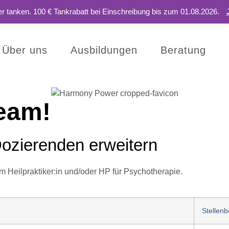
er tanken. 100 € Tankrabatt bei Einschreibung bis zum 01.08.2026.
Über uns
Ausbildungen
Beratung
eam!
ozierenden erweitern
m Heilpraktiker:in und/oder HP für Psychotherapie.
Stellenb